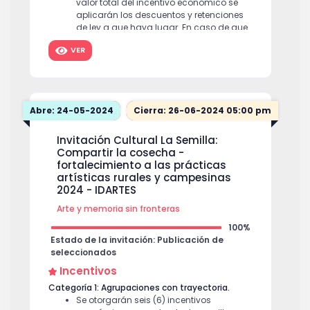
valor total del incentivo económico se
aplicarán los descuentos y retenciones
de ley a que haya lugar. En caso de que
alguna de las categorías quede
VER
desierta, el comité evaluador podrá
recomendar asignar los recursos a la
otra categoría, siempre y cuando éstos
sean suficientes y las/los participantes
alcancen el puntaje mínimo requerido.
$
Abre: 24-05-2024
Cierra: 26-06-2024 05:00 pm
1,800,000
PERSONAS VÍCTIMAS DEL CONFLICTO ARMADO
Invitación Cultural La Semilla:
Se otorgarán dieciséis (16) incentivos
Compartir la cosecha -
económicos por valor de Un millón
fortalecimiento a las prácticas
ochocientos mil pesos ($1.800.000) a
artísticas rurales y campesinas
cada una de las personas víctimas del
2024 - IDARTES
conflicto armado seleccionadas. Al
Arte y memoria sin fronteras
valor total del incentivo económico se
aplicarán los descuentos y retenciones
100%
de ley a que haya lugar. En caso de que
Estado de la invitación: Publicación de
alguna de las categorías quede
seleccionados
desierta, el comité evaluador podrá
Incentivos
recomendar asignar los recursos a la
otra categoría, siempre y cuando éstos
Categoría 1: Agrupaciones con trayectoria.
sean suficientes y las/os participantes
Se otorgarán seis (6) incentivos
alcancen el puntaje mínimo requerido.