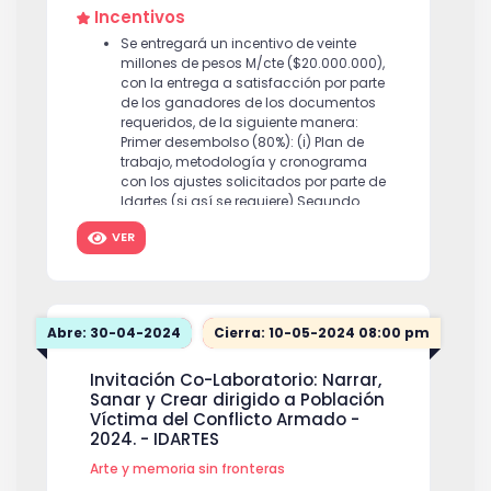
Incentivos
propuestas alcancen el puntaje mínimo
requerido.
$ 6,000,000
Se entregará un incentivo de veinte
millones de pesos M/cte ($20.000.000),
con la entrega a satisfacción por parte
de los ganadores de los documentos
requeridos, de la siguiente manera:
Primer desembolso (80%): (i) Plan de
trabajo, metodología y cronograma
con los ajustes solicitados por parte de
Idartes (si así se requiere) Segundo
desembolso (20%): (i) Reporte de gastos
VER
en los formatos suministrados por el
Idartes, con sus debidos soportes, (ii)
listado de asistencia de todas las
sesiones debidamente diligenciados en
los formatos suministrados por el
Abre: 30-04-2024
Cierra: 10-05-2024 08:00 pm
Idartes, (iii) informe final de memoria del
proceso y pieza audiovisual, según las
Invitación Co-Laboratorio: Narrar,
características definidas por el Idartes.
Sanar y Crear dirigido a Población
$ 20,000,000
Víctima del Conflicto Armado -
2024. - IDARTES
Arte y memoria sin fronteras