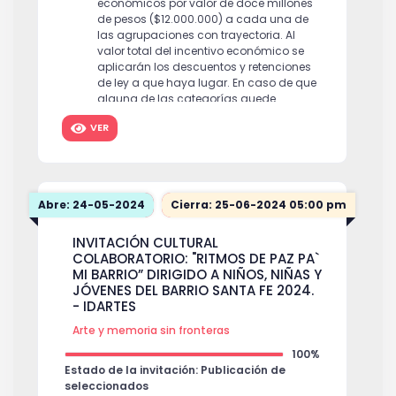
económicos por valor de doce millones
NOTA: Al valor total del incentivo
de pesos ($12.000.000) a cada una de
económico se le aplicarán los
las agrupaciones con trayectoria. Al
descuentos y retenciones de ley a que
valor total del incentivo económico se
haya lugar.
$ 1,800,000
aplicarán los descuentos y retenciones
de ley a que haya lugar. En caso de que
alguna de las categorías quede
desierta, el comité evaluador podrá
VER
recomendar asignar los recursos a la
otra categoría, siempre y cuando éstos
sean suficientes y las propuestas
alcancen el puntaje mínimo requerido.
$
12,000,000
Abre: 24-05-2024
Cierra: 25-06-2024 05:00 pm
Categoría 2: Agrupaciones emergentes o
semilleros.
INVITACIÓN CULTURAL
Se otorgarán cinco (5) estímulos de seis
COLABORATORIO: "RITMOS DE PAZ PA`
millones de pesos ($6.000.000) a cada
MI BARRIO” DIRIGIDO A NIÑOS, NIÑAS Y
agrupación emergente. Al valor total del
JÓVENES DEL BARRIO SANTA FE 2024.
incentivo económico se aplicarán los
- IDARTES
descuentos y retenciones de ley a que
Arte y memoria sin fronteras
haya lugar. En caso de que alguna de
las categorías quede desierta, el comité
100%
evaluador podrá recomendar asignar
Estado de la invitación: Publicación de
los recursos a la otra categoría, siempre
seleccionados
y cuando éstos sean suficientes y las