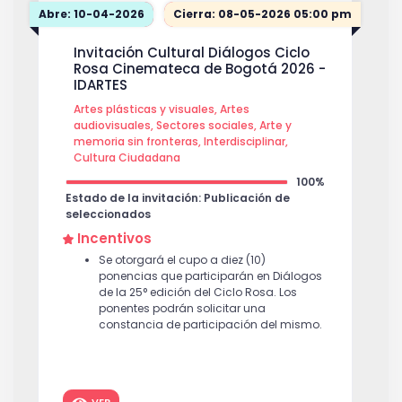
proceso artístico y realizado la muestra
Abre: 10-04-2026
Cierra: 08-05-2026 05:00 pm
final. Al valor total del incentivo
económico se aplicarán los descuentos
Invitación Cultural Diálogos Ciclo
y retenciones de ley a que haya lugar.
Rosa Cinemateca de Bogotá 2026 -
Adicionalmente, cada agrupación
IDARTES
ganadora contará con el
acompañamiento de un artista
Artes plásticas y visuales, Artes
formador de la Gerencia del Crea, que
audiovisuales, Sectores sociales, Arte y
orientará el proceso de exploración y
memoria sin fronteras, Interdisciplinar,
creación, de acuerdo con el área
Cultura Ciudadana
artística escogida.
100%
Estado de la invitación: Publicación de
seleccionados
Incentivos
Se otorgará el cupo a diez (10)
ponencias que participarán en Diálogos
de la 25° edición del Ciclo Rosa. Los
ponentes podrán solicitar una
constancia de participación del mismo.