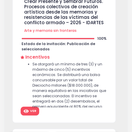
Crear Presente y Sembrar Futuros.
Procesos colectivos de creación
artística desde las memorias y
resistencias de las víctimas del
conflicto armado – 2026 - IDARTES
Arte y memoria sin fronteras
100%
Estado de la invitación: Publicación de
seleccionados
Incentivos
Se otorgará un mínimo de tres (3) y un
máximo de cinco (5) incentivos
económicos. Se distribuirá una bolsa
concursable por un valor total de
Dieciocho millones ($18.000.000), de
manera equitativa en las iniciativas que
sean seleccionadas. El incentivo se
entregará en dos (2) desembolsos, el
primero equivalente al 80% del recurso
VER
total, una vez se entregue un plan de
trabajo elaborado por el grupo junto con
el artista formador. El desembolso final,
se entregará una vez haya finalizado el