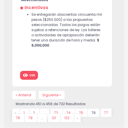
Incentivos
Se entregarán doscientos cincuenta mil
pesos ($250.000) a las propuestas
seleccionadas. Todos los pagos están
sujetos a retenciones de ley. Los talleres
o actividades de apropiación deberán
tener una duración de hora y media.
$
6,000,000
VER
« Anterior
Siguiente »
Mostrando
451
a
456
de
732
Resultados
1
2
...
73
74
75
76
77
78
79
...
121
122