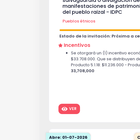
salvaguardia o divulgación de
manifestaciones de patrimonio
del pueblo raizal - IDPC
Pueblos étnicos
Estado de la invitación: Próxima a cer
Incentivos
Se otorgará un (1) incentivo econ
$33.708.000. Que se distribuyen d
Producto 5.1.18: $11.236.000 - Prod
33,708,000
VER
Abre: 01-07-2026
C