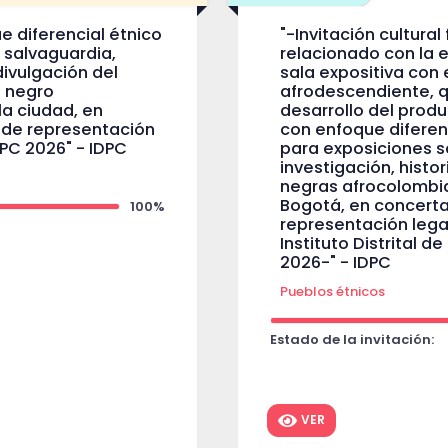
ue diferencial étnico
"-Invitación cultura
 salvaguardia,
relacionado con la e
divulgación del
sala expositiva con
o negro
afrodescendiente, q
a ciudad, en
desarrollo del produ
a de representación
con enfoque diferen
IDPC 2026" - IDPC
para exposiciones s
investigación, histo
negras afrocolombi
Bogotá, en concerta
100%
representación legal 
Instituto Distrital d
2026-" - IDPC
Pueblos étnicos
Estado de la invitación:
VER