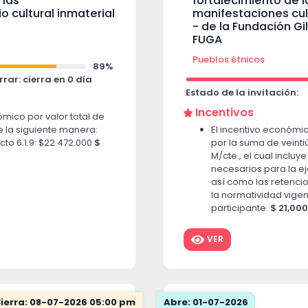
 las
fortalecimiento de l
 cultural inmaterial
manifestaciones cul
- de la Fundación G
FUGA
Pueblos étnicos
89%
rar: cierra en 0 día
Estado de la invitación:
Incentivos
ómico por valor total de
e la siguiente manera:
El incentivo económic
ucto 6.1.9: $22.472.000
$
por la suma de veinti
M/cte., el cual incluy
necesarios para la e
así como las retenci
la normatividad vigent
participante.
$ 21,00
VER
ierra: 08-07-2026 05:00 pm
Abre: 01-07-2026