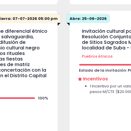
ierra: 07-07-2026 05:00 pm
Abre: 25-06-2026
ue diferencial étnico
Invitación cultural 
 salvaguardia,
Resolución Conjunta
difusión de
de Sitios Sagrados M
o cultural negro
localidad de Suba -
s rituales
Pueblos étnicos
as fiestas
des de matriz
 concertación con la
Estado de la invitación: 
 el Distrito Capital
Incentivos
1 Incentivo por un val
pesos M/CTE ($20.00
100%