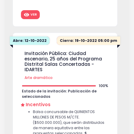
disponible en el Teatro Jorge Eliécer
Gaitán para la realización de la
VER
presentación, con los insumos técnicos
y logísticos con que cuenta el teatro, el
día 25 de marzo de 2023.
$ 10,000,000
Abre: 12-10-2022
Cierra: 19-10-2022 05:00 pm
Invitación Pública: Ciudad
escenario, 25 años del Programa
Distrital Salas Concertadas -
IDARTES
Arte dramático
100%
Estado de la invitación: Publicación de
seleccionados
Incentivos
Bolsa concursable de QUINIENTOS
MILLONES DE PESOS M/CTE.
($500.000.000), que serán distribuidos
de manera equitativa entre las
propuestas seleccionadas.
$