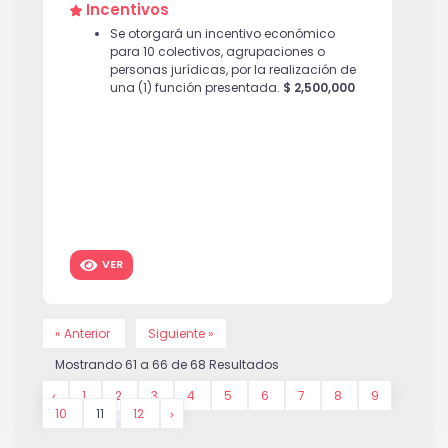
Incentivos
Se otorgará un incentivo económico
para 10 colectivos, agrupaciones o
personas jurídicas, por la realización de
una (1) función presentada.
$ 2,500,000
VER
« Anterior
Siguiente »
Mostrando
61
a
66
de
68
Resultados
1
2
3
4
5
6
7
8
9
10
11
12