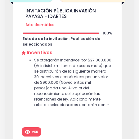
INVITACIÓN PÚBLICA INVASIÓN
PAYASA - IDARTES
Arte dramático
100%
Estado de la invitación: Publicación de
seleccionados
Incentivos
Se otorgarán incentivos por $27.000.000
(Veintisiete millones de pesos mcte) que
se distribuirán de la siguiente manera:
30 incentivos económicos por un valor
de $900.000 (Novecientos mil
pesos)cada uno. Al valor del
reconocimiento se le aplicarán las
retenciones de ley. Adicionalmente
artistas seleccionados contarán con: -
Espacios o infraestructuras para realizar
el previo alistamiento y las
intervenciones. -Promoción, difusión y
divulgación de las intervenciones en el
VER
marco de cada uno de los eventos.
$
900,000