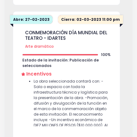
Abre: 27-02-2023
Cierra: 02-03-2023 11:00 pm
CONMEMORACIÓN DÍA MUNDIAL DEL
TEATRO - IDARTES
Arte dramático
100%
Estado de la invitación: Publicación de
seleccionados
Incentivos
La obra seleccionada contará con: -
Sala o espacio con toda la
infraestructura técnica y logística para
la presentación de la obra. -Promoción,
difusión y divulgación de la función en
el marco de la conmemoración objeto
de esta invitación. El reconocimiento
incluye: -Un incentivo económico de
DIEZ MILLONES DE PESOS ($10.000.000). Al
valor del reconocimiento se le aplicarán
las retenciones de ley. -Una fecha